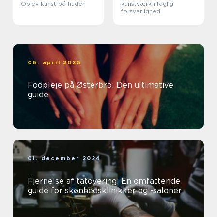
Oplev kunst på huden
kunstværk i faglig
forsvarlighed
06. april 2025
Fodpleje på Østerbro: Den ultimative
guide
01. december 2024
Fjernelse af tatovering: En omfattende
guide for skønhedsklinikker og -saloner