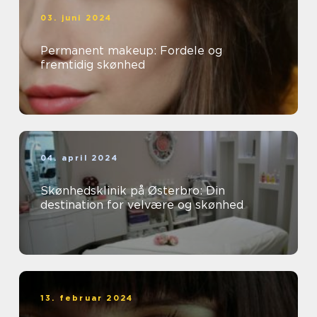
03. juni 2024
Permanent makeup: Fordele og
fremtidig skønhed
04. april 2024
Skønhedsklinik på Østerbro: Din
destination for velvære og skønhed
13. februar 2024