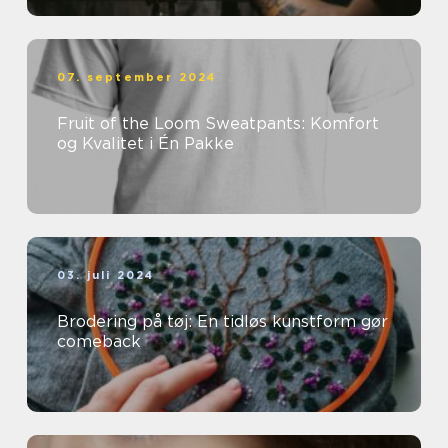
07. september 2024
Fruit of the Loom Sweatpants: Komfort
og Kvalitet i Én Pakke
03. juli 2024
Brodering på tøj: En tidløs kunstform gør
comeback