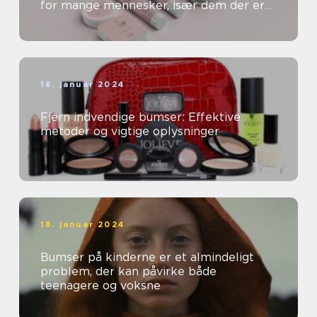
for mange mennesker, især dem der er
særligt opmærksomme på deres
skønhed og kosm...
18. januar 2024
Fjern indvendige bumser: Effektive
metoder og vigtige oplysninger
18. januar 2024
Bumser på kinderne er et almindeligt
problem, der kan påvirke både
teenagere og voksne