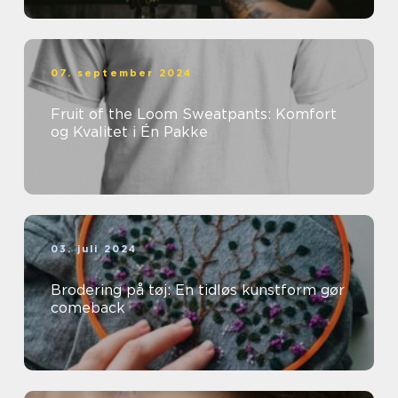
07. september 2024
Fruit of the Loom Sweatpants: Komfort
og Kvalitet i Én Pakke
03. juli 2024
Brodering på tøj: En tidløs kunstform gør
comeback