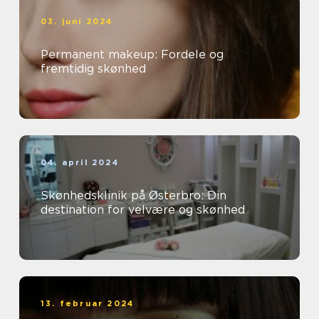
03. juni 2024
Permanent makeup: Fordele og
fremtidig skønhed
04. april 2024
Skønhedsklinik på Østerbro: Din
destination for velvære og skønhed
13. februar 2024