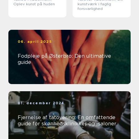
Oplev kunst på huden
kunstværk i faglig
forsvarlighed
06. april 2025
Fodpleje på Østerbro: Den ultimative
guide
01. december 2024
Fjernelse af tatovering: En omfattende
guide for skønhedsklinikker og -saloner