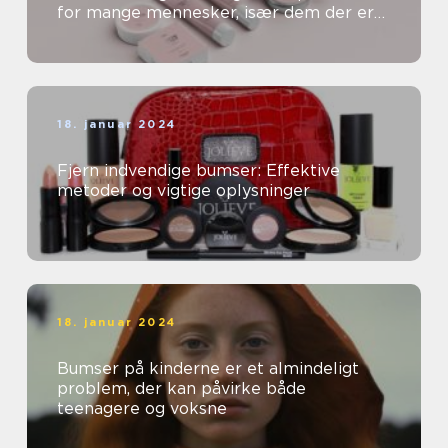
for mange mennesker, især dem der er
særligt opmærksomme på deres
skønhed og kosm...
18. januar 2024
Fjern indvendige bumser: Effektive
metoder og vigtige oplysninger
18. januar 2024
Bumser på kinderne er et almindeligt
problem, der kan påvirke både
teenagere og voksne