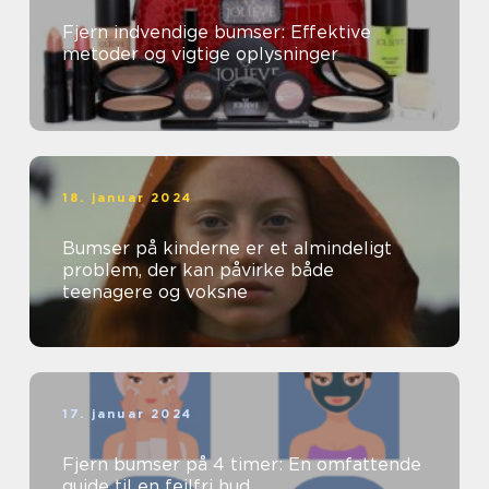
Fjern indvendige bumser: Effektive
metoder og vigtige oplysninger
18. januar 2024
Bumser på kinderne er et almindeligt
problem, der kan påvirke både
teenagere og voksne
17. januar 2024
Fjern bumser på 4 timer: En omfattende
guide til en fejlfri hud