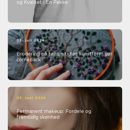
og Kvalitet i Én Pakke
03. juli 2024
Brodering på tøj: En tidløs kunstform gør
comeback
03. juni 2024
Permanent makeup: Fordele og
fremtidig skønhed