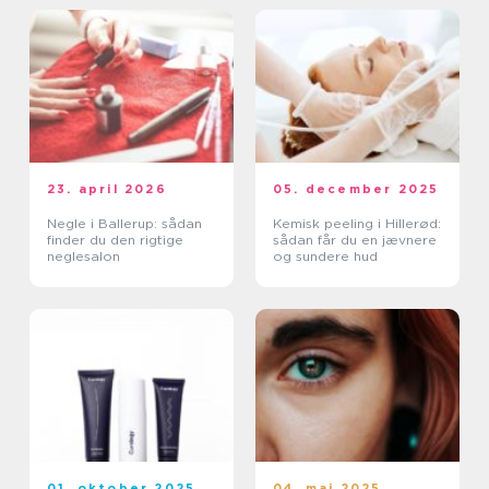
23. april 2026
05. december 2025
Negle i Ballerup: sådan
Kemisk peeling i Hillerød:
finder du den rigtige
sådan får du en jævnere
neglesalon
og sundere hud
01. oktober 2025
04. maj 2025