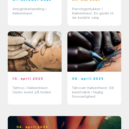
Ansigtsbehandling i
Piercingsmykker i
København
København: En guide til
de bedste valg
10. april 2025
06. april 2025
Tattoo i København:
Tatovør København: Dit
Oplev kunst på huden
kunstværk i faglig
forsvarlighed
06. april 2025