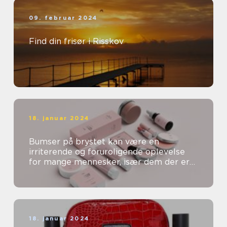
09. februar 2024
Find din frisør i Risskov
18. januar 2024
Bumser på brystet kan være en
irriterende og foruroligende oplevelse
for mange mennesker, især dem der er
særligt opmærksomme på deres
skønhed og kosm...
18. januar 2024