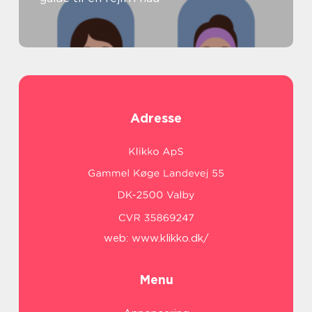
Adresse
web:
www.klikko.dk/
Menu