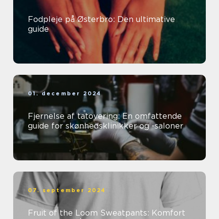
Fodpleje på Østerbro: Den ultimative
guide
01. december 2024
Fjernelse af tatovering: En omfattende
guide for skønhedsklinikker og -saloner
07. september 2024
Fruit of the Loom Sweatpants: Komfort