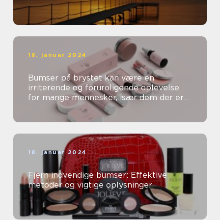
18. januar 2024
Bumser på brystet kan være en
irriterende og foruroligende oplevelse
for mange mennesker, især dem der er
særligt opmærksomme på deres
skønhed og kosm...
18. januar 2024
Fjern indvendige bumser: Effektive
metoder og vigtige oplysninger