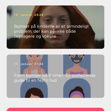
18. januar 2024
Bumser på kinderne er et almindeligt
problem, der kan påvirke både
teenagere og voksne
17. januar 2024
Fjern bumser på 4 timer: En omfattende
guide til en fejlfri hud