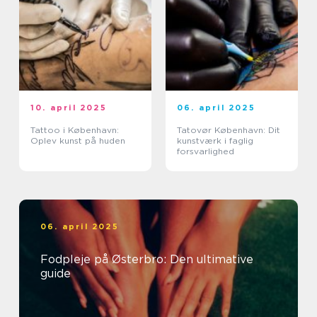
10. april 2025
06. april 2025
Tattoo i København:
Tatovør København: Dit
Oplev kunst på huden
kunstværk i faglig
forsvarlighed
06. april 2025
Fodpleje på Østerbro: Den ultimative
guide