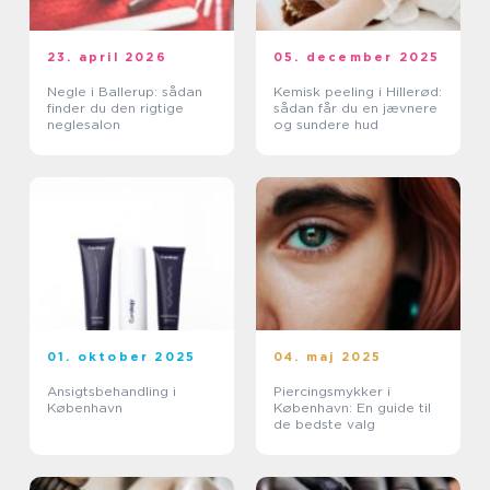
23. april 2026
05. december 2025
Negle i Ballerup: sådan
Kemisk peeling i Hillerød:
finder du den rigtige
sådan får du en jævnere
neglesalon
og sundere hud
01. oktober 2025
04. maj 2025
Ansigtsbehandling i
Piercingsmykker i
København
København: En guide til
de bedste valg