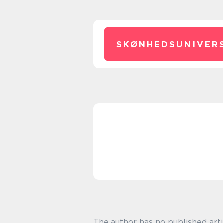
SKØNHEDSUNIVERS
The author has no published arti