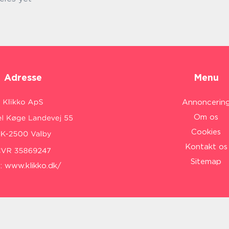
Adresse
Menu
Annoncerin
Om os
Cookies
Kontakt os
Sitemap
:
www.klikko.dk/