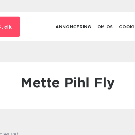
.
dk
ANNONCERING
OM OS
COOKI
Mette Pihl Fly
cles yet