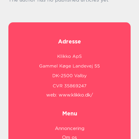
Adresse
web:
www.klikko.dk/
Menu
Annoncering
Om os