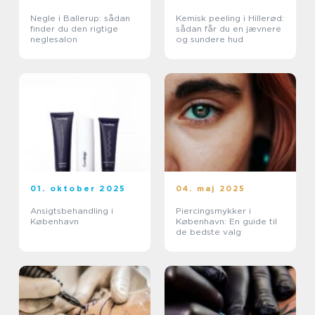
Negle i Ballerup: sådan
Kemisk peeling i Hillerød:
finder du den rigtige
sådan får du en jævnere
neglesalon
og sundere hud
01. oktober 2025
04. maj 2025
Ansigtsbehandling i
Piercingsmykker i
København
København: En guide til
de bedste valg