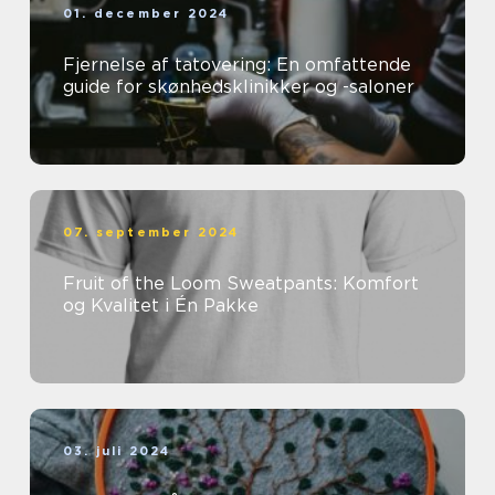
01. december 2024
Fjernelse af tatovering: En omfattende
guide for skønhedsklinikker og -saloner
07. september 2024
Fruit of the Loom Sweatpants: Komfort
og Kvalitet i Én Pakke
03. juli 2024