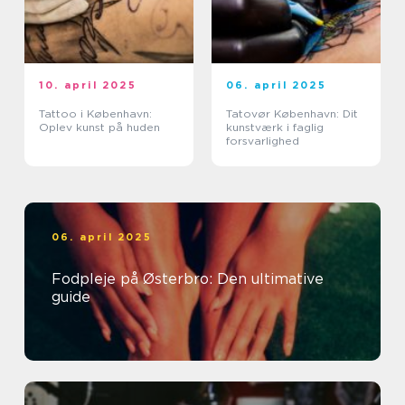
10. april 2025
06. april 2025
Tattoo i København:
Tatovør København: Dit
Oplev kunst på huden
kunstværk i faglig
forsvarlighed
06. april 2025
Fodpleje på Østerbro: Den ultimative
guide