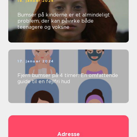
18. januar 2024
Bumser på kinderne er et almindeligt
problem, der kan påvirke både
teenagere og voksne
17. januar 2024
Fjern bumser på 4 timer: En omfattende
guide til en fejlfri hud
Adresse