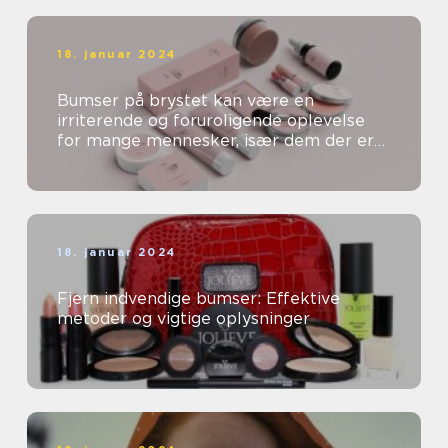
18. januar 2024
Bumser på brystet kan være en
irriterende og foruroligende oplevelse
for mange mennesker, især dem der er
særligt opmærksomme på deres
skønhed og kosm...
18. januar 2024
Fjern indvendige bumser: Effektive
metoder og vigtige oplysninger