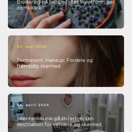
Brodering på tøj: En tidløs kunstform gør
comeback
03. juni 2024
Permanent makeup: Fordele og
fremtidig skønhed
04. april 2024
Skønhedsklinik på Østerbro: Din
destination for velvære og skønhed