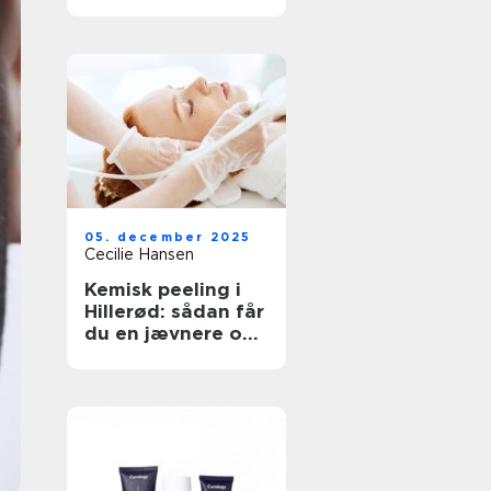
neglesalon
05. december 2025
Cecilie Hansen
Kemisk peeling i
Hillerød: sådan får
du en jævnere og
sundere hud