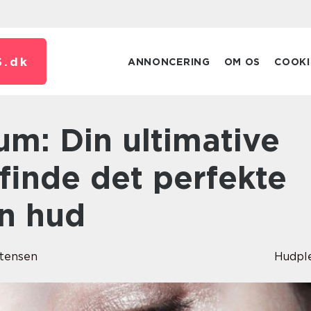
.
dk
ANNONCERING
OM OS
COOKI
 finde det perfekte
in hud
tensen
Hudpl