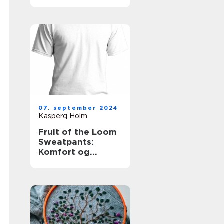
for
skønhedsklinikker
og -saloner
07. september 2024
Kasperq Holm
Fruit of the Loom
Sweatpants:
Komfort og
Kvalitet i Én Pakke