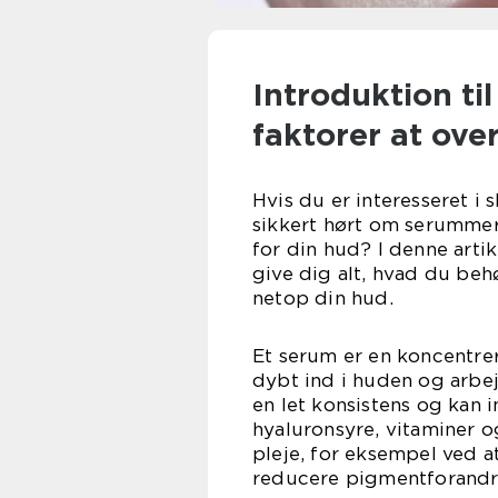
Introduktion ti
faktorer at ove
Hvis du er interesseret i
sikkert hørt om serummer
for din hud? I denne arti
give dig alt, hvad du behø
netop din hud.
Et serum er en koncentrer
dybt ind i huden og arbe
en let konsistens og kan 
hyaluronsyre, vitaminer og
pleje, for eksempel ved 
reducere pigmentforandr