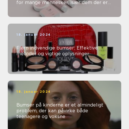
for mange mennesker, især dem der er
særligt opmærksomme på deres
skønhed og kosm...
18. januar 2024
Fjern indvendige bumser: Effektive
metoder og vigtige oplysninger
18. januar 2024
Bumser på kinderne er et almindeligt
problem, der kan påvirke både
teenagere og voksne