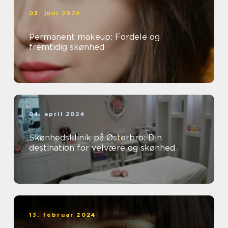
03. juni 2024
Permanent makeup: Fordele og
fremtidig skønhed
04. april 2024
Skønhedsklinik på Østerbro: Din
destination for velvære og skønhed
13. februar 2024