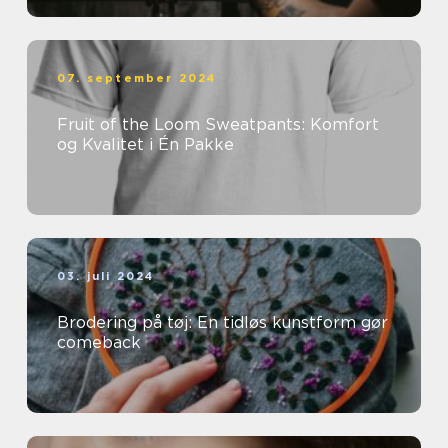
07. september 2024
Fruit of the Loom Sweatpants: Komfort
og Kvalitet i Én Pakke
03. juli 2024
Brodering på tøj: En tidløs kunstform gør
comeback