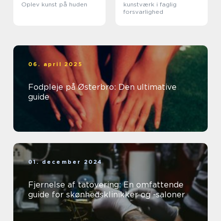
Oplev kunst på huden
kunstværk i faglig
forsvarlighed
06. april 2025
Fodpleje på Østerbro: Den ultimative
guide
01. december 2024
Fjernelse af tatovering: En omfattende
guide for skønhedsklinikker og -saloner