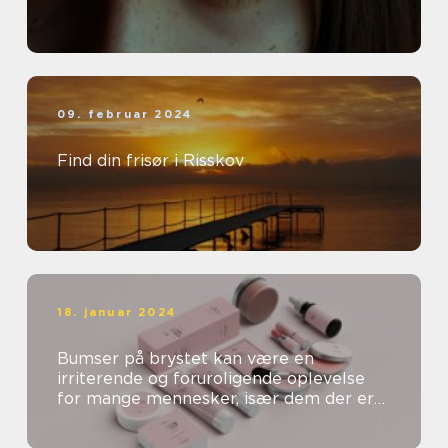
09. februar 2024
Find din frisør i Risskov
18. januar 2024
Bumser på brystet kan være en
irriterende og foruroligende oplevelse
for mange mennesker, især dem der er
særligt opmærksomme på deres
skønhed og kosm...