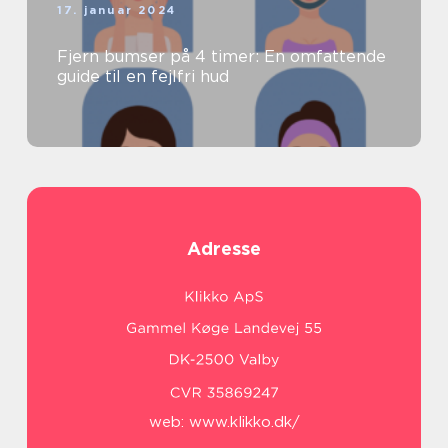
17. januar 2024
Fjern bumser på 4 timer: En omfattende
guide til en fejlfri hud
Adresse
web:
www.klikko.dk/