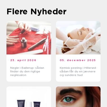
Flere Nyheder
23. april 2026
05. december 2025
Negle i Ballerup: sådan
Kemisk peeling i Hillerød:
finder du den rigtige
sådan får du en jævnere
neglesalon
og sundere hud