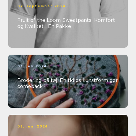
07. september 2024
Fruit of the Loom Sweatpants: Komfort
og Kvalitet i Én Pakke
03. juli 2024
Brodering på tøj: En tidløs kunstform gør
comeback
03. juni 2024