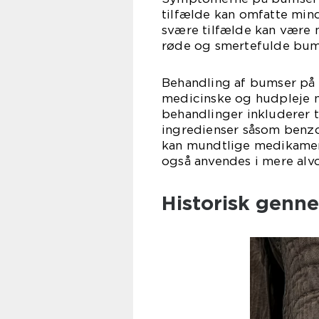
tilfælde kan omfatte min
svære tilfælde kan være m
røde og smertefulde bumse
Behandling af bumser på
medicinske og hudpleje m
behandlinger inkluderer t
ingredienser såsom benzoy
kan mundtlige medikament
også anvendes i mere alvo
Historisk genn