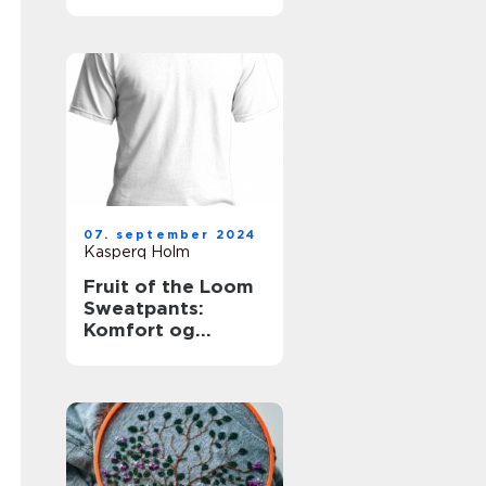
for
skønhedsklinikker
og -saloner
07. september 2024
Kasperq Holm
Fruit of the Loom
Sweatpants:
Komfort og
Kvalitet i Én Pakke