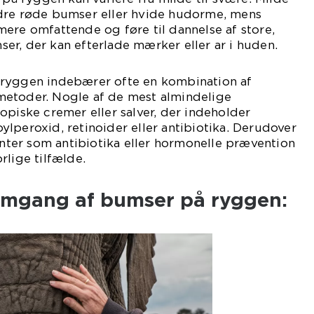
dre røde bumser eller hvide hudorme, mens
ere omfattende og føre til dannelse af store,
r, der kan efterlade mærker eller ar i huden.
 ryggen indebærer ofte en kombination af
etoder. Nogle af de mest almindelige
opiske cremer eller salver, der indeholder
lperoxid, retinoider eller antibiotika. Derudover
er som antibiotika eller hormonelle prævention
rlige tilfælde.
emgang af bumser på ryggen: