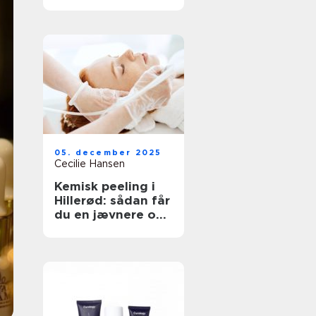
neglesalon
05. december 2025
Cecilie Hansen
Kemisk peeling i
Hillerød: sådan får
du en jævnere og
sundere hud