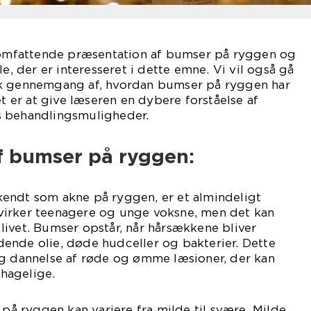
n omfattende præsentation af bumser på ryggen og
le, der er interesseret i dette emne. Vi vil også gå
sk gennemgang af, hvordan bumser på ryggen har
et er at give læseren en dybere forståelse af
s behandlingsmuligheder.
f bumser på ryggen:
endt som akne på ryggen, er et almindeligt
irker teenagere og unge voksne, men det kan
ivet. Bumser opstår, når hårsækkene bliver
ende olie, døde hudceller og bakterier. Dette
og dannelse af røde og ømme læsioner, der kan
hagelige.
 ryggen kan variere fra milde til svære. Milde