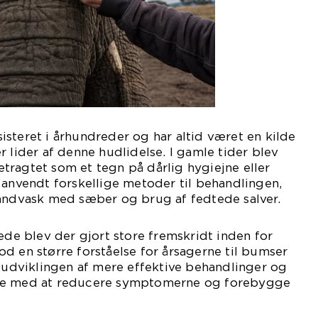
steret i århundreder og har altid været en kilde
r lider af denne hudlidelse. I gamle tider blev
tragtet som et tegn på dårlig hygiejne eller
 anvendt forskellige metoder til behandlingen,
håndvask med sæber og brug af fedtede salver.
rede blev der gjort store fremskridt inden for
d en større forståelse for årsagerne til bumser
l udviklingen af mere effektive behandlinger og
pe med at reducere symptomerne og forebygge