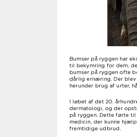
Bumser på ryggen har eksi
til bekymring for dem, de
bumser på ryggen ofte be
dårlig ernæring. Der blev
herunder brug af urter, 
I løbet af det 20. århund
dermatologi, og der opsto
på ryggen. Dette førte ti
medicin, der kunne hjæl
fremtidige udbrud.