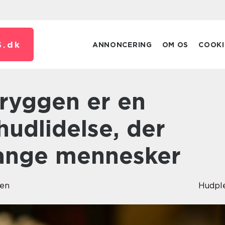
.
dk
ANNONCERING
OM OS
COOKI
hudlidelse, der
ange mennesker
sen
Hudpl