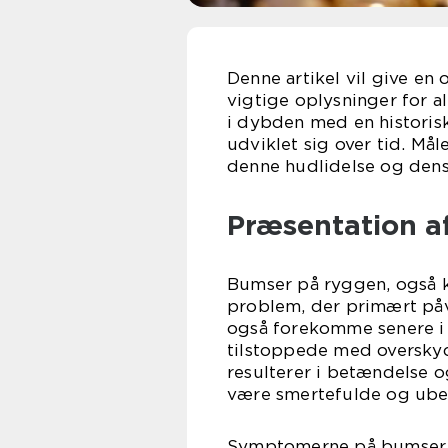
Denne artikel vil give e
vigtige oplysninger for al
i dybden med en histori
udviklet sig over tid. Mål
denne hudlidelse og den
Præsentation a
Bumser på ryggen, også k
problem, der primært påv
også forekomme senere i l
tilstoppede med overskyd
resulterer i betændelse 
være smertefulde og ube
Symptomerne på bumser på