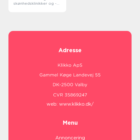
skønhedsklinikker og -
saloner
Adresse
web:
www.klikko.dk/
Menu
Annoncering