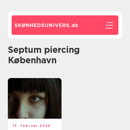
SKØNHEDSUNIVERS.
dk
Septum piercing
København
13. februar 2024