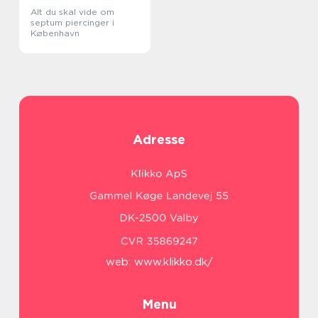
Alt du skal vide om
septum piercinger i
København
Adresse
web:
www.klikko.dk/
Menu