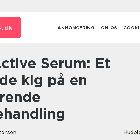
.
dk
ANNONCERING
OM OS
COOKI
e kig på en
erende
ehandling
tensen
Hudpl