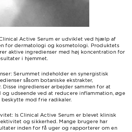
 Clinical Active Serum er udviklet ved hjælp af
en for dermatologi og kosmetologi. Produktets
rer aktive ingredienser med høj koncentration for
esultater i hjemmet.
enser: Serummet indeholder en synergistisk
redienser såsom botaniske ekstrakter,
. Disse ingredienser arbejder sammen for at
 og udseende ved at reducere inflammation, øge
beskytte mod frie radikaler.
vitet: Is Clinical Active Serum er blevet klinisk
ffektivitet og sikkerhed. Mange brugere har
ltater inden for få uger og rapporterer om en