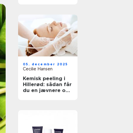
neglesalon
05. december 2025
Cecilie Hansen
Kemisk peeling i
Hillerød: sådan får
du en jævnere og
sundere hud