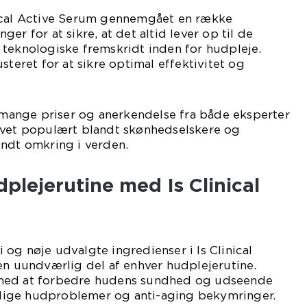
ical Active Serum gennemgået en række
er for at sikre, at det altid lever op til de
 teknologiske fremskridt inden for hudpleje.
steret for at sikre optimal effektivitet og
ange priser og anerkendelse fra både eksperter
evet populært blandt skønhedselskere og
undt omkring i verden.
plejerutine med Is Clinical
og nøje udvalgte ingredienser i Is Clinical
en uundværlig del af enhver hudplejerutine.
med at forbedre hudens sundhed og udseende
ige hudproblemer og anti-aging bekymringer.