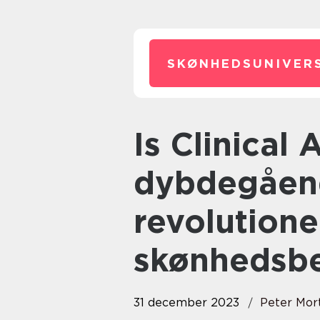
SKØNHEDSUNIVERS
Is Clinical Active Serum: Et
dybdegåend
revolution
skønhedsb
31 december 2023
Peter Mor