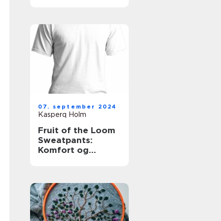
for
skønhedsklinikker
og -saloner
07. september 2024
Kasperq Holm
Fruit of the Loom
Sweatpants:
Komfort og
Kvalitet i Én Pakke