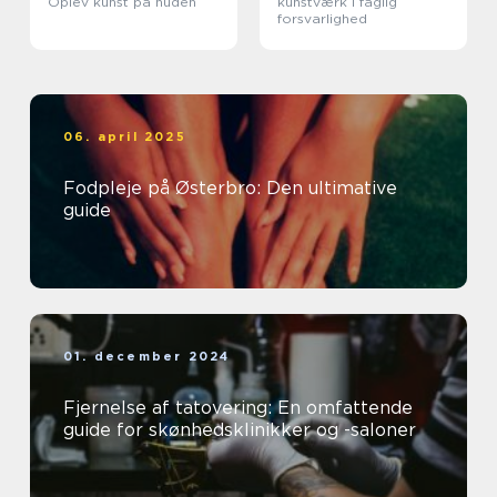
Oplev kunst på huden
kunstværk i faglig
forsvarlighed
06. april 2025
Fodpleje på Østerbro: Den ultimative
guide
01. december 2024
Fjernelse af tatovering: En omfattende
guide for skønhedsklinikker og -saloner