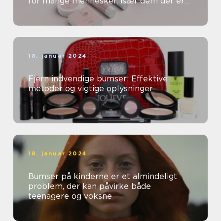
for mange mennesker, især dem der er
særligt opmærksomme på deres
skønhed og kosm...
18. januar 2024
Fjern indvendige bumser: Effektive
metoder og vigtige oplysninger
18. januar 2024
Bumser på kinderne er et almindeligt
problem, der kan påvirke både
teenagere og voksne