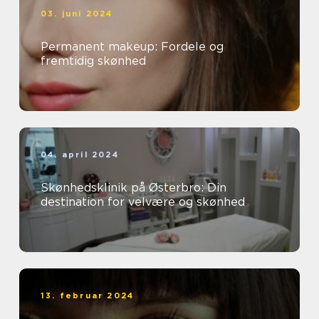
03. juni 2024
Permanent makeup: Fordele og
fremtidig skønhed
04. april 2024
Skønhedsklinik på Østerbro: Din
destination for velvære og skønhed
13. februar 2024