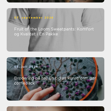
07. september 2024
Fruit of the Loom Sweatpants: Komfort
og Kvalitet i Én Pakke
03. juli 2024
Brodering på tøj: En tidløs kunstform gør
comeback