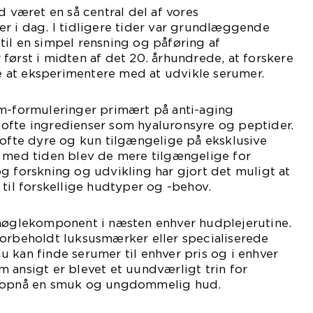
d været en så central del af vores
r i dag. I tidligere tider var grundlæggende
il en simpel rensning og påføring af
først i midten af det 20. århundrede, at forskere
 at eksperimentere med at udvikle serumer.
um-formuleringer primært på anti-aging
ofte ingredienser som hyaluronsyre og peptider.
 ofte dyre og kun tilgængelige på eksklusive
n med tiden blev de mere tilgængelige for
g forskning og udvikling har gjort det muligt at
 til forskellige hudtyper og -behov.
 nøglekomponent i næsten enhver hudplejerutine.
forbeholdt luksusmærker eller specialiserede
 kan finde serumer til enhver pris og i enhver
 ansigt er blevet et uundværligt trin for
t opnå en smuk og ungdommelig hud.