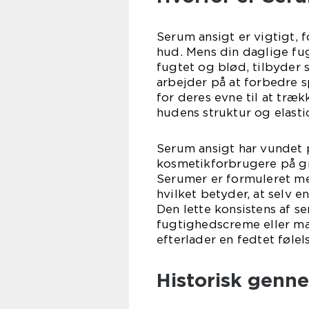
Serum ansigt er vigtigt, f
hud. Mens din daglige f
fugtet og blød, tilbyder 
arbejder på at forbedre 
for deres evne til at træ
hudens struktur og elastic
Serum ansigt har vundet 
kosmetikforbrugere på gru
Serumer er formuleret med
hvilket betyder, at selv e
Den lette konsistens af 
fugtighedscreme eller ma
efterlader en fedtet føle
Historisk genn