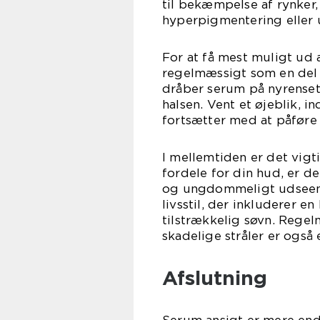
til bekæmpelse af rynker
hyperpigmentering eller 
For at få mest muligt ud 
regelmæssigt som en del 
dråber serum på nyrenset 
halsen. Vent et øjeblik, i
fortsætter med at påføre
I mellemtiden er det vigt
fordele for din hud, er de
og ungdommeligt udseend
livsstil, der inkluderer 
tilstrækkelig søvn. Rege
skadelige stråler er også
Afslutning
Serum ansigt er mere end 