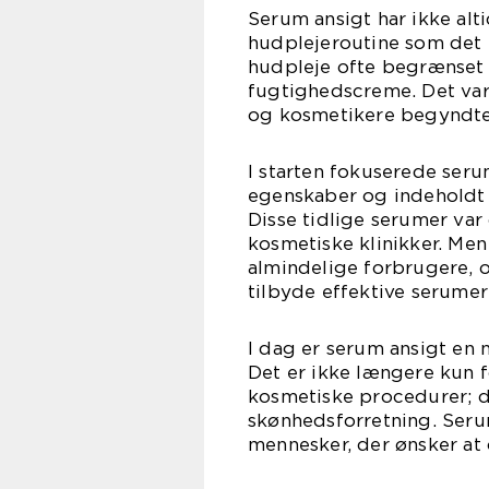
Serum ansigt har ikke alti
hudplejeroutine som det e
hudpleje ofte begrænset t
fugtighedscreme. Det var 
og kosmetikere begyndte
I starten fokuserede ser
egenskaber og indeholdt 
Disse tidlige serumer var
kosmetiske klinikker. Me
almindelige forbrugere, o
tilbyde effektive serumer
I dag er serum ansigt en
Det er ikke længere kun 
kosmetiske procedurer; du
skønhedsforretning. Serum
mennesker, der ønsker a