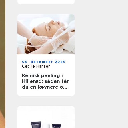
neglesalon
05. december 2025
Cecilie Hansen
Kemisk peeling i
Hillerød: sådan får
du en jævnere og
sundere hud