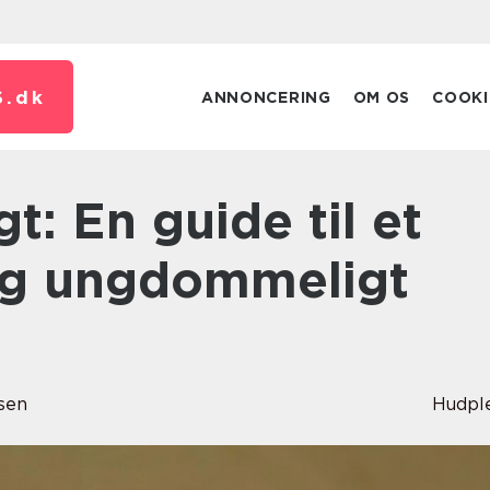
.
dk
ANNONCERING
OM OS
COOKI
og ungdommeligt
sen
Hudpl