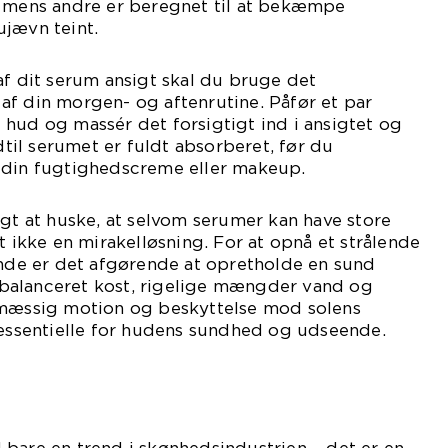
, mens andre er beregnet til at bekæmpe
ujævn teint.
af dit serum ansigt skal du bruge det
af din morgen- og aftenrutine. Påfør et par
hud og massér det forsigtigt ind i ansigtet og
ndtil serumet er fuldt absorberet, før du
 din fugtighedscreme eller makeup.
igt at huske, at selvom serumer kan have store
t ikke en mirakelløsning. For at opnå et strålende
e er det afgørende at opretholde en sund
en balanceret kost, rigelige mængder vand og
lmæssig motion og beskyttelse mod solens
 essentielle for hudens sundhed og udseende.
bare en trend i skønhedsindustrien – det er en