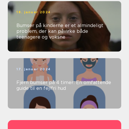
18. januar 2024
Bumser på kinderne er et almindeligt
problem, der kan påvirke både
teenagere og voksne
17. januar 2024
Fjern bumser på 4 timer: En omfattende
guide til en fejlfri hud