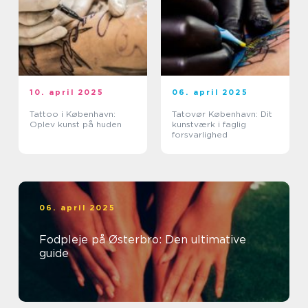
10. april 2025
06. april 2025
Tattoo i København:
Tatovør København: Dit
Oplev kunst på huden
kunstværk i faglig
forsvarlighed
06. april 2025
Fodpleje på Østerbro: Den ultimative
guide