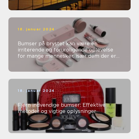
18. januar 2024
Bumser på brystet kan være en
irriterende og foruroligende oplevelse
for mange mennesker, især dem der er
særligt opmærksomme på deres
skønhed og kosm...
18. januar 2024
Fjern indvendige bumser: Effektive
metoder og vigtige oplysninger