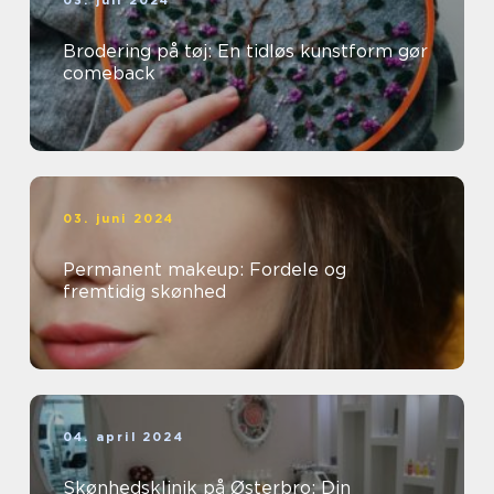
03. juli 2024
Brodering på tøj: En tidløs kunstform gør
comeback
03. juni 2024
Permanent makeup: Fordele og
fremtidig skønhed
04. april 2024
Skønhedsklinik på Østerbro: Din