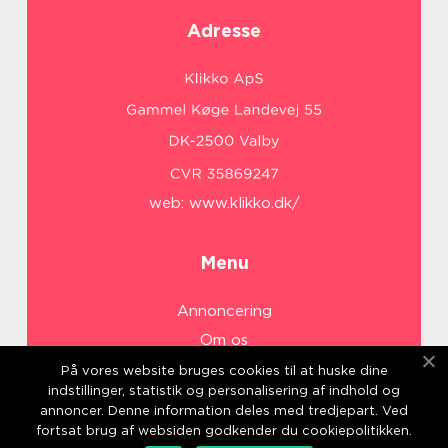
Adresse
web:
www.klikko.dk/
Menu
Annoncering
Om os
Cookies
På vores website bruges cookies til at huske dine
indstillinger, statistik og personalisering af indhold og
Kontakt os
annoncer. Denne information deles med tredjepart. Ved
Sitemap
fortsat brug af websiden godkender du cookiepolitikken.