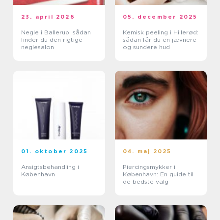
23. april 2026
05. december 2025
Negle i Ballerup: sådan
Kemisk peeling i Hillerød:
finder du den rigtige
sådan får du en jævnere
neglesalon
og sundere hud
01. oktober 2025
04. maj 2025
Ansigtsbehandling i
Piercingsmykker i
København
København: En guide til
de bedste valg