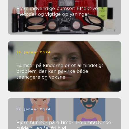
Fjern indvendige bumser: Effektive
metoder og vigtige oplysninger
18. januar 2024
Bumser på kinderne er et almindeligt
problem, der kan påvirke både
teenagere og voksne
17. januar 2024
Fjern bumser på 4 timer: En omfattende
guide til en fejlfri hud