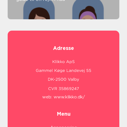
Adresse
web:
www.klikko.dk/
Menu