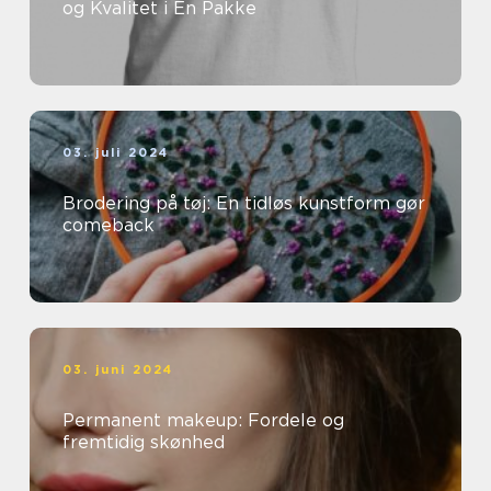
og Kvalitet i Én Pakke
03. juli 2024
Brodering på tøj: En tidløs kunstform gør
comeback
03. juni 2024
Permanent makeup: Fordele og
fremtidig skønhed