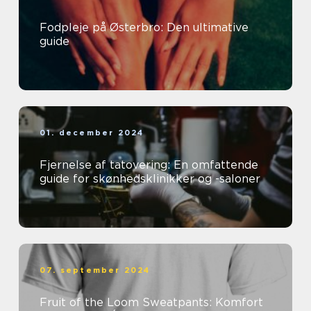
Fodpleje på Østerbro: Den ultimative
guide
01. december 2024
Fjernelse af tatovering: En omfattende
guide for skønhedsklinikker og -saloner
07. september 2024
Fruit of the Loom Sweatpants: Komfort