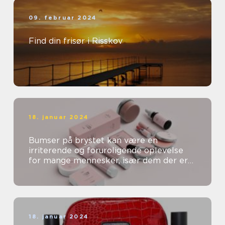
09. februar 2024
Find din frisør i Risskov
18. januar 2024
Bumser på brystet kan være en
irriterende og foruroligende oplevelse
for mange mennesker, især dem der er
særligt opmærksomme på deres
skønhed og kosm...
18. januar 2024