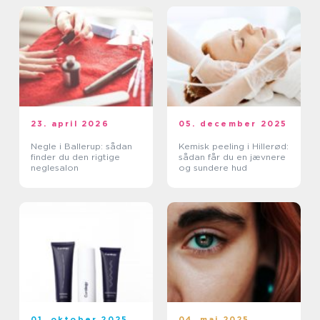
23. april 2026
05. december 2025
Negle i Ballerup: sådan
Kemisk peeling i Hillerød:
finder du den rigtige
sådan får du en jævnere
neglesalon
og sundere hud
01. oktober 2025
04. maj 2025