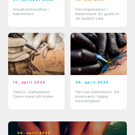
Ansigtsbehandling i
Piercingsmykker i
København
København: En guide til
de bedste valg
10. april 2025
06. april 2025
Tattoo i København:
Tatovør København: Dit
Oplev kunst på huden
kunstværk i faglig
forsvarlighed
06. april 2025