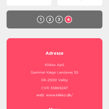
Kosmetikforbrugere
1
2
3
4
Adresse
web:
www.klikko.dk/