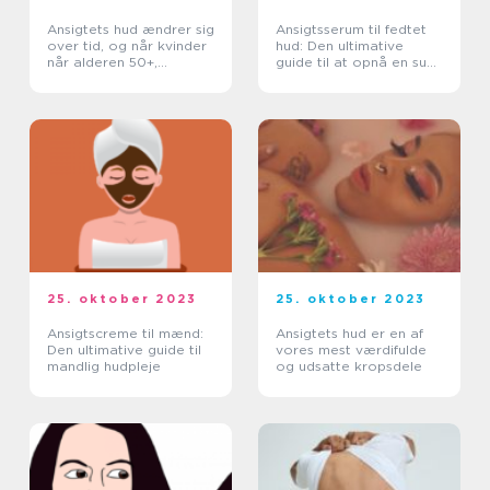
Ansigtets hud ændrer sig
Ansigtsserum til fedtet
over tid, og når kvinder
hud: Den ultimative
når alderen 50+,
guide til at opnå en sund
begynder de at opleve
og strålende hud
forskellige udfordringer i
forhold til deres
hudplejerutine...
25. oktober 2023
25. oktober 2023
Ansigtscreme til mænd:
Ansigtets hud er en af
Den ultimative guide til
vores mest værdifulde
mandlig hudpleje
og udsatte kropsdele