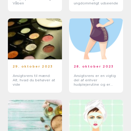
Våben
ungdommeligt udseende
29. oktober 2023
28. oktober 2023
Ansigtsrens til mænd:
Ansigtsrens er en vigtig
Alt, hvad du behøver at
del af enhver
vide
hudplejerutine og er
afgørende for at opnå
og opretholde en sund
og strålende hud