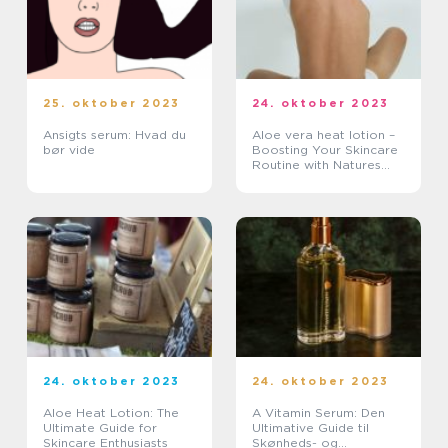
25. oktober 2023
24. oktober 2023
Ansigts serum: Hvad du
Aloe vera heat lotion –
bør vide
Boosting Your Skincare
Routine with Natures
Healing Power
24. oktober 2023
24. oktober 2023
Aloe Heat Lotion: The
A Vitamin Serum: Den
Ultimate Guide for
Ultimative Guide til
Skincare Enthusiasts
Skønheds- og