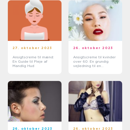
27. oktober 2023
26. oktober 2023
Ansigtscreme til mænd:
Ansigtscreme til kvinder
En Guide til Pleje af
over 60: En grundig
Mandlig Hud
vejledning til en
aldersmæssigt tilpasset
hudpleje
26. oktober 2023
26. oktober 2023