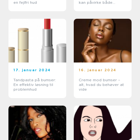
en fejlfri hud
kan påvirke både
teenagere og voksne
17. januar 2024
16. januar 2024
Tandpasta på bumser:
Creme mod bumser –
En effektiv løsning til
alt, hvad du behøver at
problemhud
vide