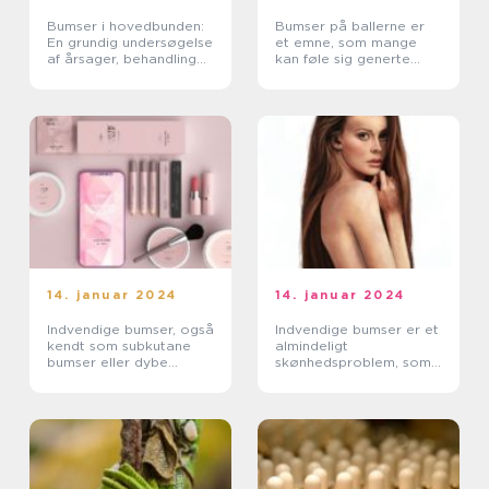
Bumser i hovedbunden:
Bumser på ballerne er
En grundig undersøgelse
et emne, som mange
af årsager, behandlinger
kan føle sig generte
og forebyggelse
over at tale om, men
det er faktisk en meget
almindelig hudlidelse,
der påvirker både mæ...
14. januar 2024
14. januar 2024
Indvendige bumser, også
Indvendige bumser er et
kendt som subkutane
almindeligt
bumser eller dybe
skønhedsproblem, som
bumser, er en irriterende
mange mennesker
og foruroligende
oplever
hudtilstand, der kan
påvirke både unge og
vok...