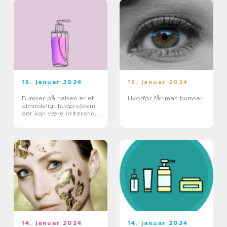
15. januar 2024
15. januar 2024
Bumser på halsen er et
Hvorfor får man bumser
almindeligt hudproblem,
der kan være irriterende
og ødelæggende for
ens selvtillid
14. januar 2024
14. januar 2024