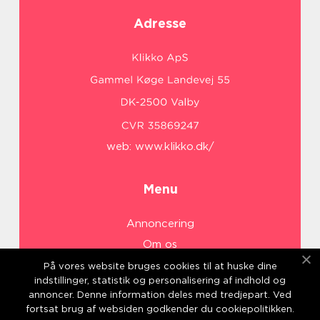
Adresse
web:
www.klikko.dk/
Menu
Annoncering
Om os
Cookies
På vores website bruges cookies til at huske dine
indstillinger, statistik og personalisering af indhold og
Kontakt os
annoncer. Denne information deles med tredjepart. Ved
Sitemap
fortsat brug af websiden godkender du cookiepolitikken.