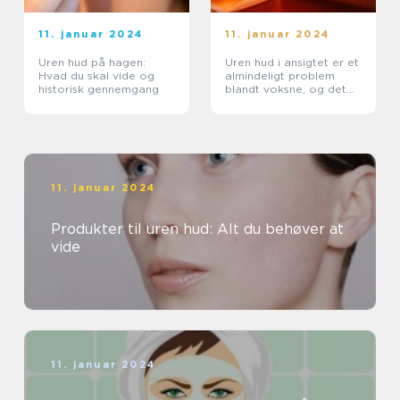
11. januar 2024
11. januar 2024
Uren hud på hagen:
Uren hud i ansigtet er et
Hvad du skal vide og
almindeligt problem
historisk gennemgang
blandt voksne, og det
kan være både
frustrerende og pinligt
11. januar 2024
Produkter til uren hud: Alt du behøver at
vide
11. januar 2024