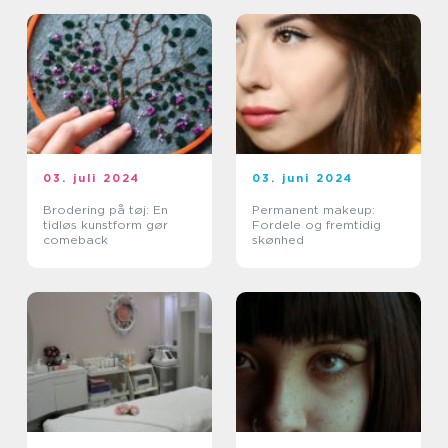
03. juli 2024
03. juni 2024
Brodering på tøj: En
Permanent makeup:
tidløs kunstform gør
Fordele og fremtidig
comeback
skønhed