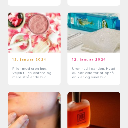
OG BEHANDLE DETTE
PROBLEM
12. januar 2024
12. januar 2024
Piller mod uren hud:
Uren hud i panden: Hvad
Vejen til en klarere og
du bør vide for at opnå
mere strålende hud
en klar og sund hud