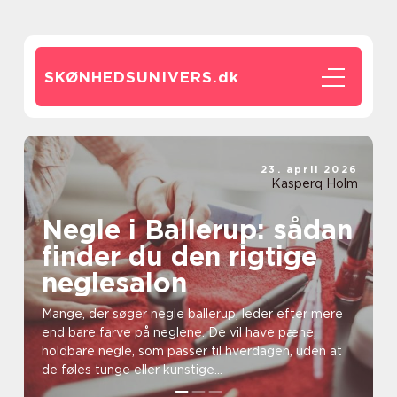
SKØNHEDSUNIVERS.
dk
23. april 2026
Kasperq Holm
Negle i Ballerup: sådan
finder du den rigtige
neglesalon
Mange, der søger negle ballerup, leder efter mere
end bare farve på neglene. De vil have pæne,
holdbare negle, som passer til hverdagen, uden at
de føles tunge eller kunstige...