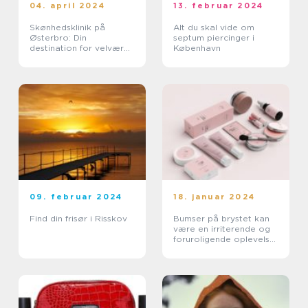
04. april 2024
13. februar 2024
Skønhedsklinik på
Alt du skal vide om
Østerbro: Din
septum piercinger i
destination for velvære
København
og skønhed
09. februar 2024
18. januar 2024
Find din frisør i Risskov
Bumser på brystet kan
være en irriterende og
foruroligende oplevelse
for mange mennesker,
især dem der er særligt
opmærksomme på
deres skønhed og
kosm...