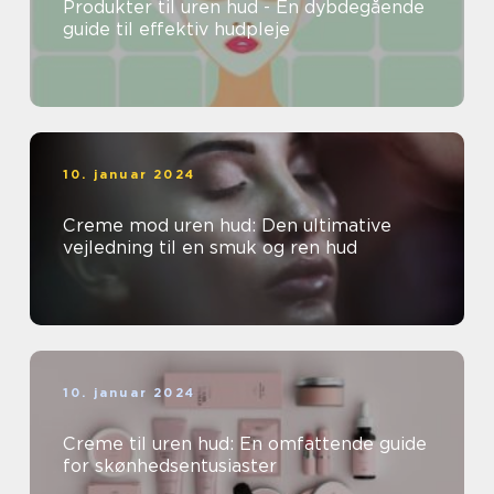
Produkter til uren hud - En dybdegående
guide til effektiv hudpleje
10. januar 2024
Creme mod uren hud: Den ultimative
vejledning til en smuk og ren hud
10. januar 2024
Creme til uren hud: En omfattende guide
for skønhedsentusiaster