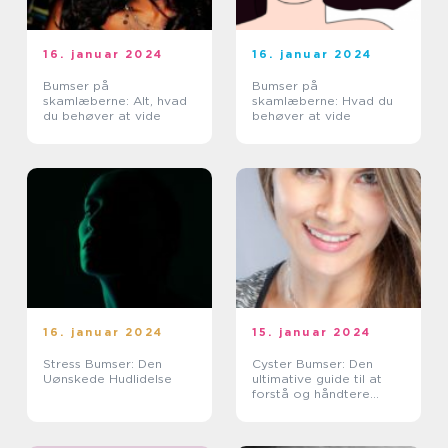
16. januar 2024
16. januar 2024
Bumser på
Bumser på
skamlæberne: Alt, hvad
skamlæberne: Hvad du
du behøver at vide
behøver at vide
16. januar 2024
15. januar 2024
Stress Bumser: Den
Cyster Bumser: Den
Uønskede Hudlidelse
ultimative guide til at
forstå og håndtere
denne irriterende
hudlidelse