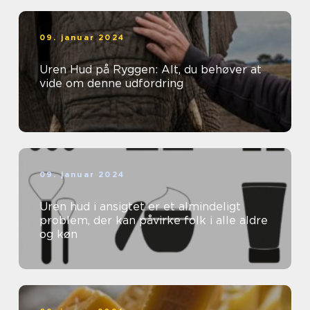
09. januar 2024
Uren Hud på Ryggen: Alt, du behøver at
vide om denne udfordring
09. januar 2024
Uren hud i ansigtet er et almindeligt
problem, der kan påvirke folk i alle aldre
og køn