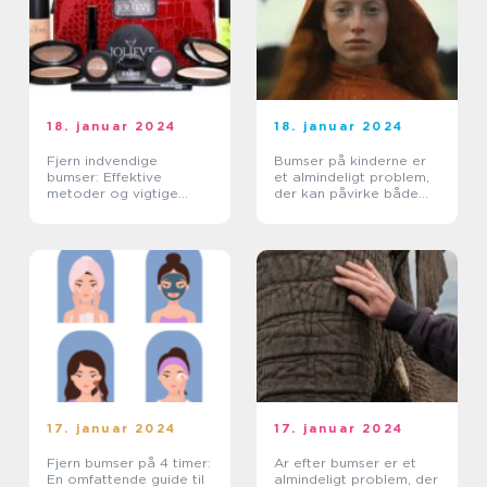
18. januar 2024
18. januar 2024
Fjern indvendige
Bumser på kinderne er
bumser: Effektive
et almindeligt problem,
metoder og vigtige
der kan påvirke både
oplysninger
teenagere og voksne
17. januar 2024
17. januar 2024
Fjern bumser på 4 timer:
Ar efter bumser er et
En omfattende guide til
almindeligt problem, der