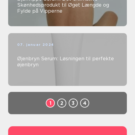
Skønhedsprodukt til Øget Længde og
Fylde på Vipperne
07. januar 2024
Øjenbryn Serum: Løsningen til perfekte
øjenbryn
1
2
3
4