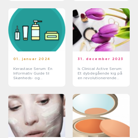
01. januar 2024
31. december 2023
Kerastase Serum: En
Is Clinical Active Serum:
Informativ Guide til
Et dybdegående kig på
Skønheds- og
en revolutionerende
Kosmetikforbrugere
skønhedsbehandling