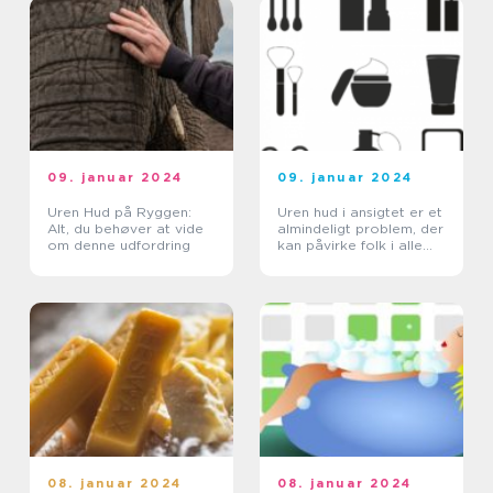
09. januar 2024
09. januar 2024
Uren Hud på Ryggen:
Uren hud i ansigtet er et
Alt, du behøver at vide
almindeligt problem, der
om denne udfordring
kan påvirke folk i alle
aldre og køn
08. januar 2024
08. januar 2024