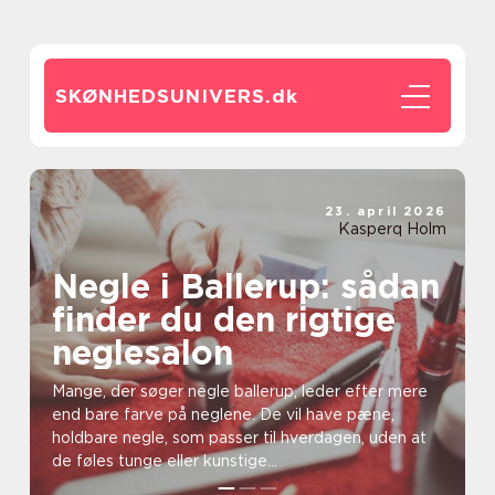
SKØNHEDSUNIVERS.
dk
23. april 2026
Kasperq Holm
Negle i Ballerup: sådan
finder du den rigtige
neglesalon
Mange, der søger negle ballerup, leder efter mere
end bare farve på neglene. De vil have pæne,
holdbare negle, som passer til hverdagen, uden at
de føles tunge eller kunstige...