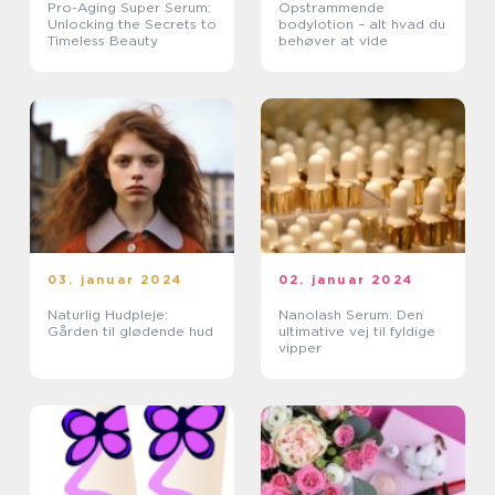
Pro-Aging Super Serum:
Opstrammende
Unlocking the Secrets to
bodylotion – alt hvad du
Timeless Beauty
behøver at vide
03. januar 2024
02. januar 2024
Naturlig Hudpleje:
Nanolash Serum: Den
Gården til glødende hud
ultimative vej til fyldige
vipper