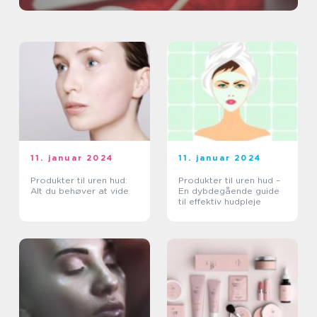
11. januar 2024
11. januar 2024
Produkter til uren hud:
Produkter til uren hud –
Alt du behøver at vide
En dybdegående guide
til effektiv hudpleje