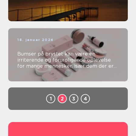
18. januar 2024
Bumser på brystet kan være en
irriterende og foruroligende oplevelse
for mange mennesker, især dem der er
særligt opmærksomme på deres
skønhed og kosm...
1
2
3
4