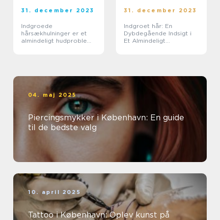
31. december 2023
31. december 2023
Indgroede
Indgroet hår: En
hårsækhulninger er et
Dybdegående Indsigt i
almindeligt hudproblem,
Et Almindeligt
der kan forårsage
Skønhedsproblem
ubehag og irritation for
mange mennesker
04. maj 2025
Piercingsmykker i København: En guide
til de bedste valg
10. april 2025
Tattoo i København: Oplev kunst på