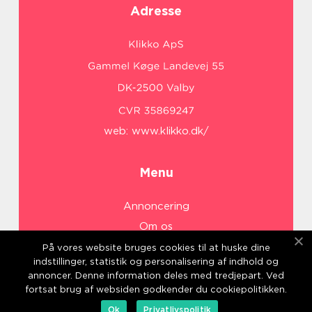
Adresse
web:
www.klikko.dk/
Menu
Annoncering
Om os
Cookies
På vores website bruges cookies til at huske dine
indstillinger, statistik og personalisering af indhold og
Kontakt os
annoncer. Denne information deles med tredjepart. Ved
Sitemap
fortsat brug af websiden godkender du cookiepolitikken.
Ok
Privatlivspolitik