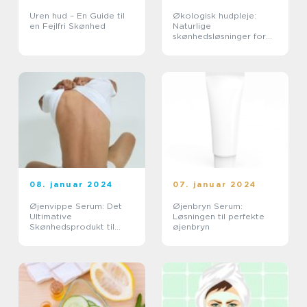
Uren hud – En Guide til
Økologisk hudpleje:
en Fejlfri Skønhed
Naturlige
skønhedsløsninger for
en sund og strålende
hud
08. januar 2024
07. januar 2024
Øjenvippe Serum: Det
Øjenbryn Serum:
Ultimative
Løsningen til perfekte
Skønhedsprodukt til
øjenbryn
Øget Længde og Fylde
på Vipperne