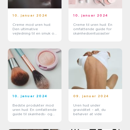
10. januar 2024
10. januar 2024
Creme mod uren hud:
Creme til uren hud: En
Den ultimative
omfattende guide for
vejledning til en smuk og
skønhedsentusiaster
ren hud
10. januar 2024
09. januar 2024
Bedste produkter mod
Uren hud under
uren hud: En omfattende
graviditet – alt, du
guide til skønheds- og
behøver at vide
kosmetikforbrugere