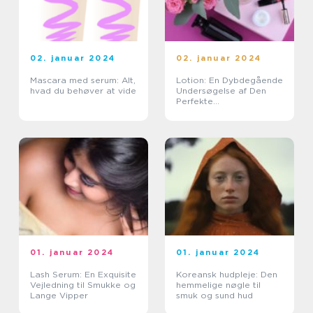
02. januar 2024
02. januar 2024
Mascara med serum: Alt,
Lotion: En Dybdegående
hvad du behøver at vide
Undersøgelse af Den
Perfekte
Hudplejeprodukt
01. januar 2024
01. januar 2024
Lash Serum: En Exquisite
Koreansk hudpleje: Den
Vejledning til Smukke og
hemmelige nøgle til
Lange Vipper
smuk og sund hud