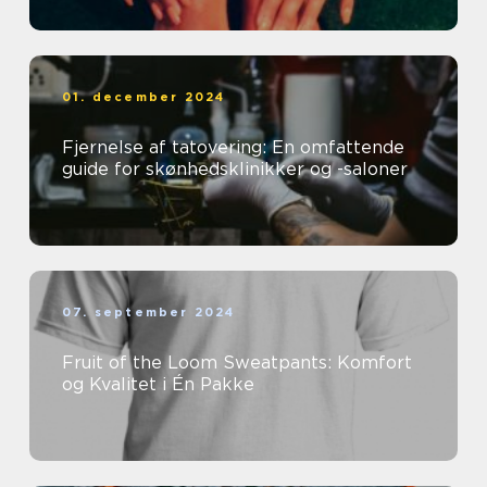
01. december 2024
Fjernelse af tatovering: En omfattende
guide for skønhedsklinikker og -saloner
07. september 2024
Fruit of the Loom Sweatpants: Komfort
og Kvalitet i Én Pakke